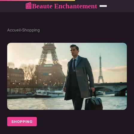
Beaute Enchantement
📰
Accueil
›
Shopping
SHOPPING