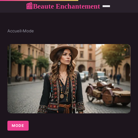
Beaute Enchantement
📰
Accueil
›
Mode
MODE